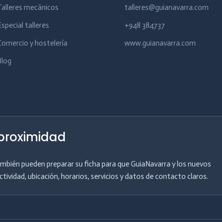
Talleres mecánicos
talleres@guianavarra.com
Especial talleres
+948 384737
Comercio y hostelería
www.guianavarra.com
Blog
 proximidad
también pueden preparar su ficha para que GuiaNavarra y los nuevos
tividad, ubicación, horarios, servicios y datos de contacto claros.