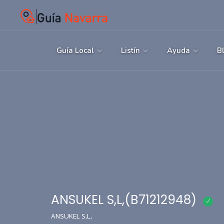
Guía Local
Listín
Ayuda
B
ANSUKEL S,L,(B71212948)
ANSUKEL S,L,