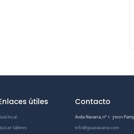
Enlaces útiles
Contacto
Guía local
Avda Navarra, nº 1 · 31001 Pam
Buscar talleres
info@guianavarra.com