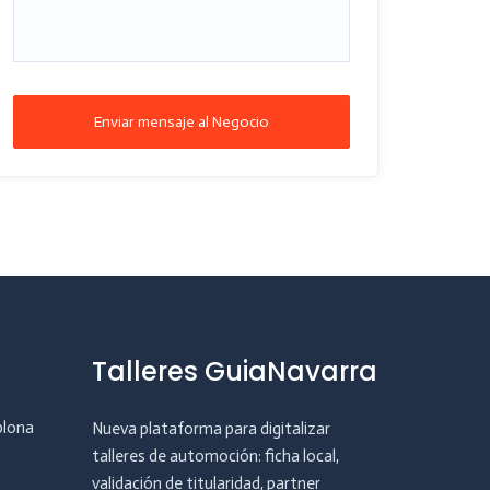
Enviar mensaje al Negocio
Talleres GuiaNavarra
plona
Nueva plataforma para digitalizar
talleres de automoción: ficha local,
validación de titularidad, partner